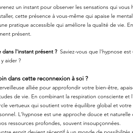
prenez un instant pour observer les sensations qui vous h
taller, cette présence à vous-même qui apaise le mental e
'une pratique accessible qui améliore la qualité de vie. En
ment présent.
re dans l'instant présent ?
  Saviez-vous que l'hypnose est 
y aider ? 
loin dans cette reconnexion à soi ? 
veilleuse alliée pour approfondir votre bien-être, apaise
tudes de vie. En combinant la respiration consciente et 
cle vertueux qui soutient votre équilibre global et votre 
onnel. L'hypnose est une approche douce et naturelle 
vos ressources profondes, souvent insoupçonnées. 
otre esprit devient réceptif à un monde de possibilités 