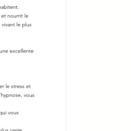
abitent. 
t nourrit le 
 vivant le plus 
une excellente 
r le stress et 
l'hypnose, vous 
qui vous 
plus vaste.