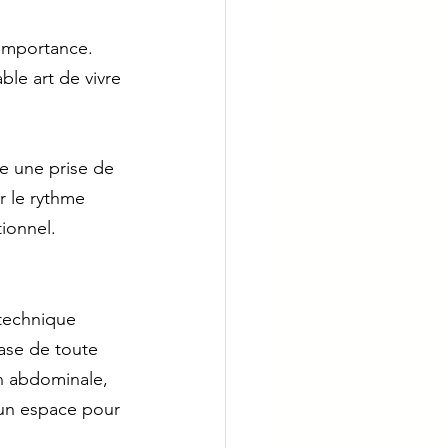
 importance. 
able art de vivre 
e une prise de 
r le rythme 
ionnel. 
 technique 
base de toute 
n abdominale, 
 un espace pour 