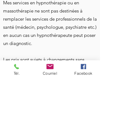
Mes services en hypnothérapie ou en
massothérapie ne sont pas destinées à
remplacer les services de professionnels de la
santé (médecin, psychologue, psychiatre etc.)
en aucun cas un hypnothérapeute peut poser
un diagnostic.
Les prix sont sujets à changements sans
préavis. Prenez note que pour les annulations
Tél.
Courriel
Facebook
en moins de 24 Heures des frais de 50.00 $
seront applicable en toute bonne fois et bonne
entente. Merci de votre compréhension.
Numéro d'entreprise TPS\TVH
:733167019RT0001 /
1206908048
En cas d'urgence, veuillez contacter les
ressources compétentes:
Info-Santé 8-1-1