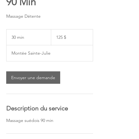
90 Min
Massage Détente
125 dollars
canadiens
30 min
3
125 $
0
m
Montée Sainte-Julie
i
n
Envoyer une demande
Description du service
Massage suédois 90 min