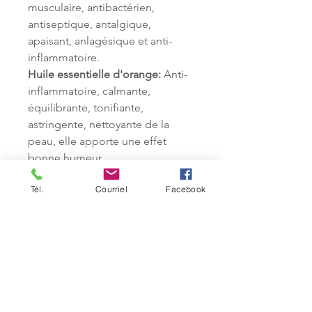
musculaire, antibactérien,
antiseptique, antalgique,
apaisant, anlagésique et anti-
inflammatoire.
Huile essentielle d'orange:
Anti-
inflammatoire, calmante,
équilibrante, tonifiante,
astringente, nettoyante de la
peau, elle apporte une effet
bonne humeur.
Tél.
Courriel
Facebook
UTILISATION:
Peau d’orange:
Appliquer le
Cryogel ou le Voile Détox-
Fermeté sur la zone à traiter
puis une petite quantité
d’Elixir Sublime avant de