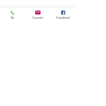
Contre-indication
Tél.
Courriel
Facebook
Réservez votre séance
Un cadeaux à offrir ou à s'offrir!
Prendre rendez-vous
Découvrez nos autres
services
Accompagnée le soin de