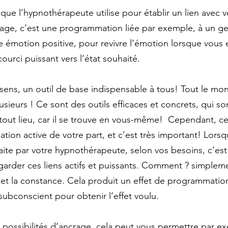
que l’hypnothérapeute utilise pour établir un lien avec v
crage, c’est une programmation liée par exemple, à un ge
 émotion positive, pour revivre l’émotion lorsque vous 
urci puissant vers l’état souhaité.  
sens, un outil de base indispensable à tous! Tout le mon
ieurs ! Ce sont des outils efficaces et concrets, qui so
tout lieu, car il se trouve en vous-même!  Cependant, ce
ation active de votre part, et c’est très important! Lorsq
ite par votre hypnothérapeute, selon vos besoins, c’est
 garder ces liens actifs et puissants. Comment ? simpleme
on et la constance. Cela produit un effet de programmati
subconscient pour obtenir l’effet voulu. 
 possibilités d’ancrage, cela peut vous permettre par e