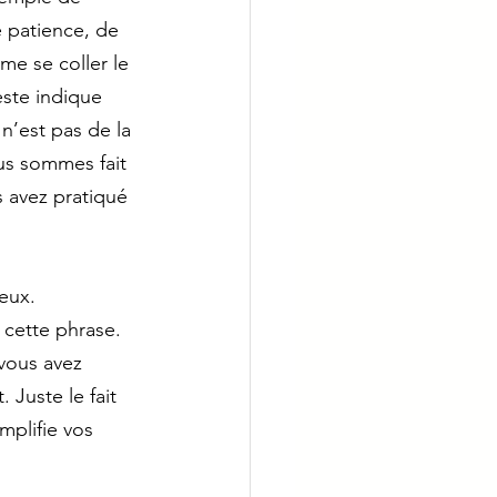
e patience, de 
me se coller le 
este indique 
n’est pas de la 
us sommes fait 
 avez pratiqué 
eux. 
 cette phrase. 
vous avez 
 Juste le fait 
plifie vos 