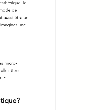
esthésique, le 
e mode de 
ut aussi être un 
 imaginer une 
es micro-
llez être  
 le 
tique? 