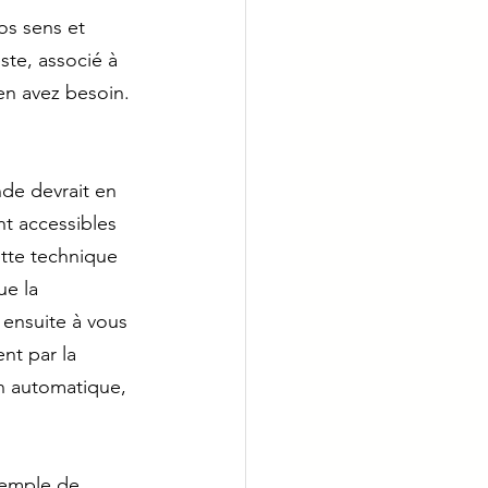
os sens et 
ste, associé à 
en avez besoin. 
de devrait en 
nt accessibles 
tte technique 
ue la 
 ensuite à vous 
nt par la 
on automatique, 
xemple de 