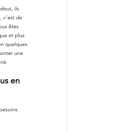
but, ils 
, c’est de 
ous êtes 
que et plus 
 en quelques 
ronter une 
ié.  
us en 
besoins.  